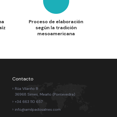
na
Proceso de elaboración
aíz
según la tradición
mesoamericana
Contacto
Rúa Vilariño 8
36968 Simes, Meaño (Pontevedra)
+34 663 110 657
info@amilpadosalnes.com