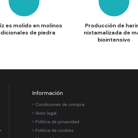
íz es molido en molinos
Producción de hari
adicionales de piedra
nixtamalizada de m
biointensivo
Información
Condiciones de compra
Aviso legal
Política de privacidad
,
Política de cookies