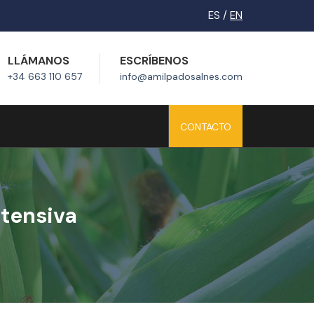
ES /
EN
LLÁMANOS
ESCRÍBENOS
+34 663 110 657
info@amilpadosalnes.com
CONTACTO
ntensiva