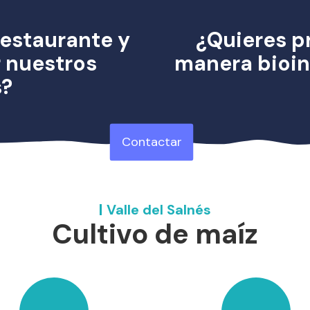
restaurante y
¿Quieres p
r nuestros
manera bioin
s?
Contactar
Valle del Salnés
Cultivo de maíz