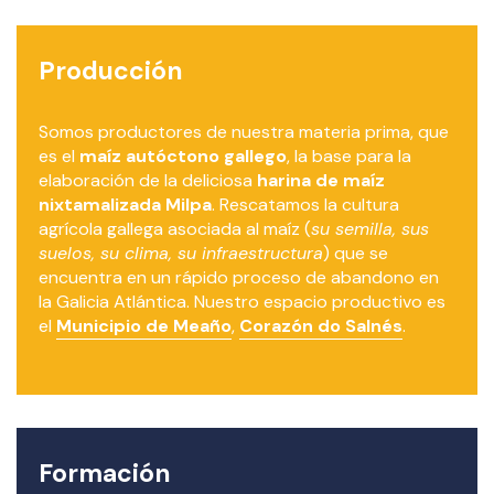
LA MILPA
TIENDA
Producción
ONLINE
RECETAS
Somos productores de nuestra materia prima, que
es el
maíz autóctono gallego
, la base para la
COMUNIDAD
elaboración de la deliciosa
harina de maíz
BIOINTENSIVA
nixtamalizada Milpa
. Rescatamos la cultura
agrícola gallega asociada al maíz (
su semilla, sus
NOTICIAS
suelos, su clima, su infraestructura
) que se
encuentra en un rápido proceso de abandono en
la Galicia Atlántica. Nuestro espacio productivo es
el
Municipio de Meaño
,
Corazón do Salnés
.
Formación