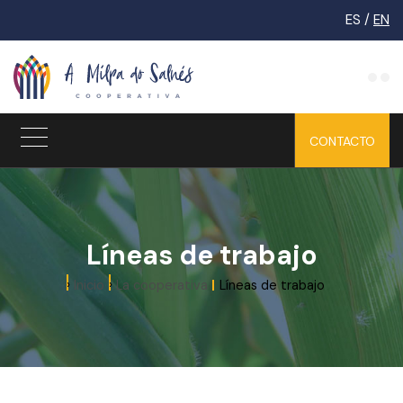
ES /
EN
CONTACTO
INICIO
LA
Líneas de trabajo
COOPERATIVA
Inicio
La cooperativa
Líneas de trabajo
¿QUIÉNES
SOMOS?
LÍNEAS DE
TRABAJO