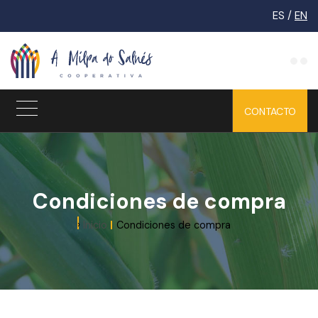
ES /
EN
CONTACTO
INICIO
LA
Condiciones de compra
COOPERATIVA
Inicio
Condiciones de compra
TIENDA
¿QUIÉNES
ONLINE
SOMOS?
RECETAS
LÍNEAS DE
TRABAJO
COMUNIDAD
BIOINTENSIVA